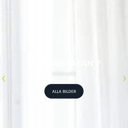
MURAREGATAN 7
‹
›
Uddevalla
ALLA BILDER