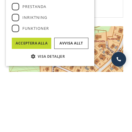
PRESTANDA
maria@bostadsbutiken.nu
INRIKTNING
FUNKTIONER
ACCEPTERA ALLA
AVVISA ALLT
VISA DETALJER
SE ALLA BILDER (1 )