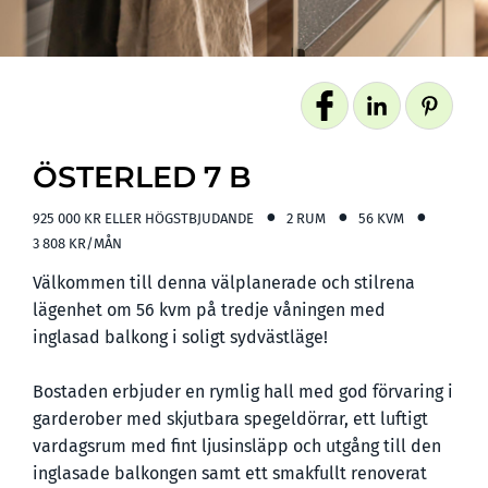
ÖSTERLED 7 B
925 000 KR ELLER HÖGSTBJUDANDE
2 RUM
56 KVM
3 808 KR/MÅN
Välkommen till denna välplanerade och stilrena
lägenhet om 56 kvm på tredje våningen med
inglasad balkong i soligt sydvästläge!
Bostaden erbjuder en rymlig hall med god förvaring i
garderober med skjutbara spegeldörrar, ett luftigt
vardagsrum med fint ljusinsläpp och utgång till den
inglasade balkongen samt ett smakfullt renoverat