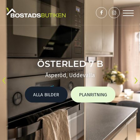
ÖSTERLED 7 B
‹
›
Äsperöd, Uddevalla
ALLA BILDER
PLANRITNING