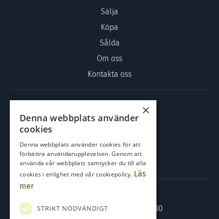
Sälja
Köpa
Sålda
Om oss
Kontakta oss
KONTAKTA OSS
×
Denna webbplats använder
Kilbäcksgatan 17
cookies
451 30 Uddevalla
Denna webbplats använder cookies för att
0522-500 000
förbättra användarupplevelsen. Genom att
använda vår webbplats samtycker du till alla
info@bostadsbutiken.nu
Läs
cookies i enlighet med vår cookiepolicy.
mer
ÖPPETTIDER
Måndag – Fredag: 09.00 – 16.00
STRIKT NÖDVÄNDIGT