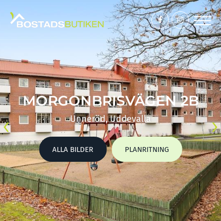
MORGONBRISVÄGEN 2B
‹
›
Unneröd, Uddevalla
ALLA BILDER
PLANRITNING