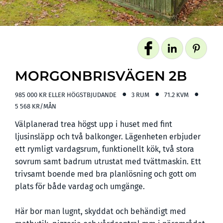
MORGONBRISVÄGEN 2B
985 000 KR ELLER HÖGSTBJUDANDE
3 RUM
71.2 KVM
5 568 KR/MÅN
Välplanerad trea högst upp i huset med fint
ljusinsläpp och två balkonger. Lägenheten erbjuder
ett rymligt vardagsrum, funktionellt kök, två stora
sovrum samt badrum utrustat med tvättmaskin. Ett
trivsamt boende med bra planlösning och gott om
plats för både vardag och umgänge.
Här bor man lugnt, skyddat och behändigt med