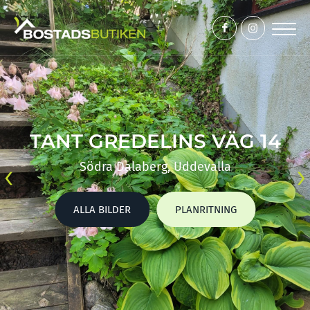
TANT GREDELINS VÄG 14
‹
›
Södra Dalaberg, Uddevalla
ALLA BILDER
PLANRITNING