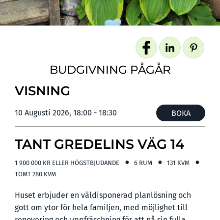
BUDGIVNING PÅGÅR
VISNING
10 Augusti 2026, 18:00 - 18:30
BOKA
TANT GREDELINS VÄG 14
1 900 000 KR ELLER HÖGSTBJUDANDE
6 RUM
131 KVM
TOMT
280 KVM
Huset erbjuder en väldisponerad planlösning och
gott om ytor för hela familjen, med möjlighet till
renovering och uppfräschning för att nå sin fulla