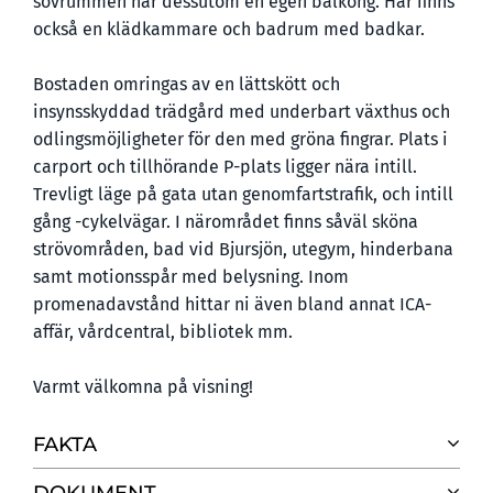
sovrummen har dessutom en egen balkong. Här finns
också en klädkammare och badrum med badkar.
Bostaden omringas av en lättskött och
insynsskyddad trädgård med underbart växthus och
odlingsmöjligheter för den med gröna fingrar. Plats i
carport och tillhörande P-plats ligger nära intill.
Trevligt läge på gata utan genomfartstrafik, och intill
gång -cykelvägar. I närområdet finns såväl sköna
strövområden, bad vid Bjursjön, utegym, hinderbana
samt motionsspår med belysning. Inom
promenadavstånd hittar ni även bland annat ICA-
affär, vårdcentral, bibliotek mm.
Varmt välkomna på visning!
FAKTA