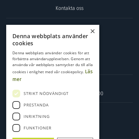
Kontakta oss
KONTAKTA OSS
×
Denna webbplats använder
Kilbäcksgatan 17
cookies
451 30 Uddevalla
Denna webbplats använder cookies för att
0522-500 000
förbättra användarupplevelsen. Genom att
använda vår webbplats samtycker du till alla
info@bostadsbutiken.nu
Läs
cookies i enlighet med vår cookiepolicy.
mer
ÖPPETTIDER
STRIKT NÖDVÄNDIGT
Måndag – Fredag: 09.00 – 16.00
PRESTANDA
FÖLJ OSS
INRIKTNING
FUNKTIONER